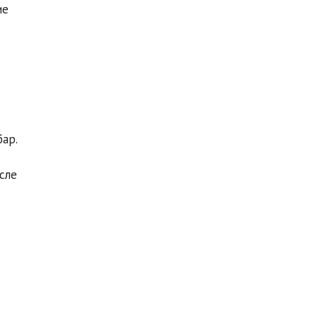
ие
ар.
сле