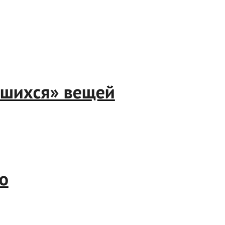
лежавшихся» вещей
асиво