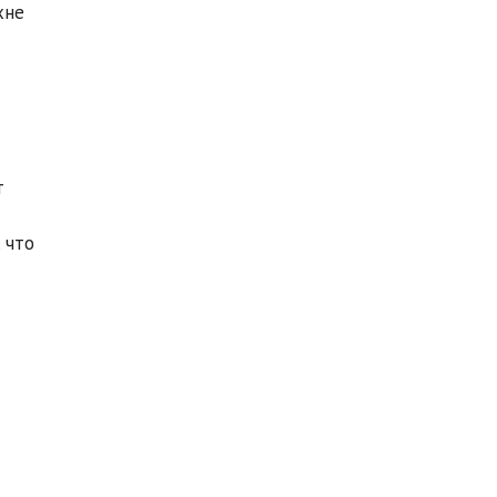
хне
т
 что