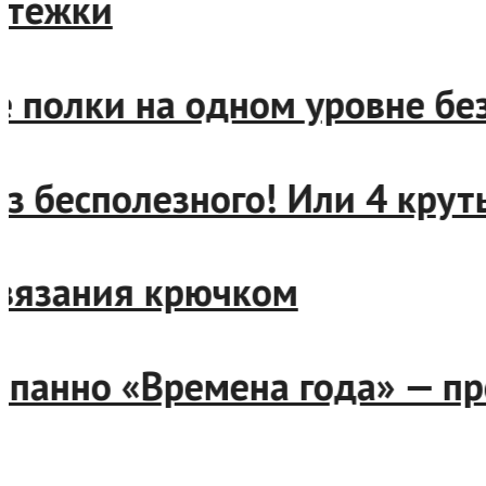
ые стежки
 две полки на одном уровн
ое из бесполезного! Или 4 
емы вязания крючком
ое панно «Времена года» — 