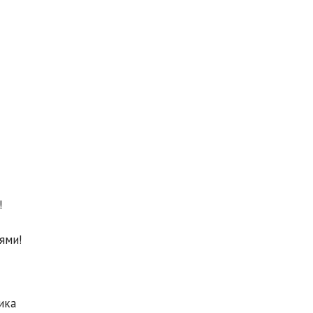
!
ями!
ика